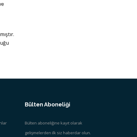
ve
mıştır.
duğu
Bülten Aboneliği
nlar
Bülten aboneliğine kayıt olarak
gelişmelerden ilk siz haberdar olun.