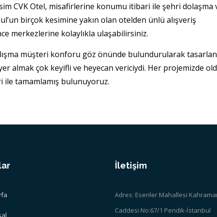
m CVK Otel, misafirlerine konumu itibari ile şehri dolaşma 
l’un birçok kesimine yakın olan otelden ünlü alışveriş
 merkezlerine kolaylıkla ulaşabilirsiniz.
çalışma müşteri konforu göz önünde bulundurularak tasarlan
er almak çok keyifli ve heyecan vericiydi. Her projemizde ol
eri ile tamamlamış bulunuyoruz.
lar
İletişim
fa
Adres: Esenler Mahallesi Kahrama
Caddesi No:67/1 Pendik-İstanbul
al